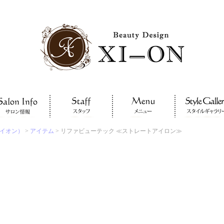
サイオン）
>
アイテム
> リファビューテック ≪ストレートアイロン≫