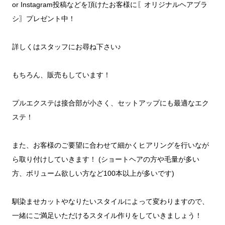
or Instagram投稿などを頂けたお客様に〖オリジナルヘアブラ
シ〗プレゼント中！
詳しくはスタッフにお尋ね下さい♪
もちろん、販売もしています！
プルエクステは接合部が小さく、セットアップにも最適なエク
ステ！
また、お客様のご要望に合わせて細かくヒアリングを行いなが
ら取り付けしていきます！ (ショートヘアの方や毛量が多い
方、ボリューム欲しい方など100本以上が多いです)
馴染ませカットやなりたいスタイルによって変わりますので、
一緒にご満足いただけるスタイル作りをしていきましょう！