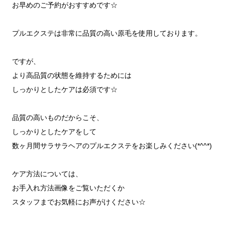
お早めのご予約がおすすめです☆⁡
プルエクステは非常に品質の高い原毛を使用しております。⁡
ですが、⁡
より高品質の状態を維持するためには⁡
しっかりとしたケアは必須です☆⁡
品質の高いものだからこそ、⁡
しっかりとしたケアをして⁡
数ヶ月間サラサラヘアのプルエクステをお楽しみください(*^^*)⁡
ケア方法については、⁡
お手入れ方法画像をご覧いただくか⁡
スタッフまでお気軽にお声がけください☆⁡