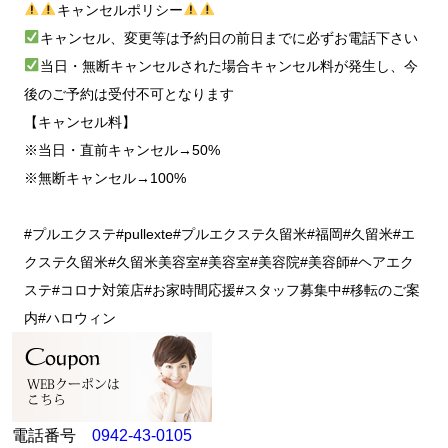
キャンセルポリシー
キャンセル、変更等は予約日の前日までに必ずお電話下さい⁡⁡
当日・無断キャンセルされた場合キャンセル料が発生し、今
後のご予約は受付不可となります⁡⁡
【キャンセル料】⁡
※当日・直前キャンセル→50%⁡
※無断キャンセル→100%⁡⁡
#プルエクステ#pullexte#プルエクステ久留米#福岡#久留米#エ
クステ久留米#久留米美容室#美容室#美容院#美容師#ヘアエク
ステ#コロナ対策店#お家時間応援#スタッフ募集中#移転のご案
内#ハロウィン
電話番号
0942-43-0105