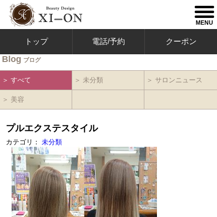
togg
men
MENU
トップ
電話/予約
クーポン
Blog
ブログ
＞ すべて
＞ 未分類
＞ サロンニュース
＞ 美容
プルエクステスタイル
カテゴリ：
未分類