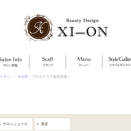
サイオン）
>
未分類
> プルエクステ新色登場！
サロンニュース
美容