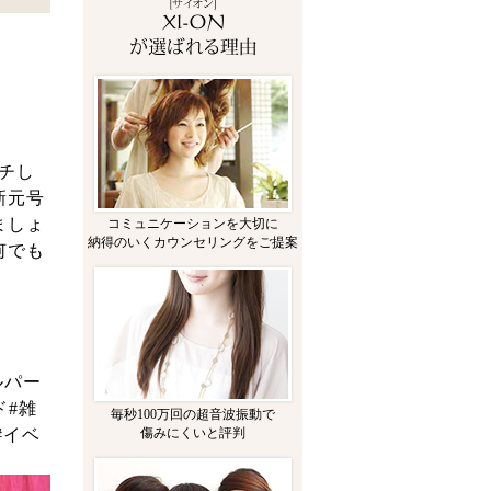
チし
新元号
ましょ
コミュニケーションを大切に
納得のいくカウンセリングをご提案
何でも
ルパー
ンド#雑
毎秒100万回の超音波振動で
傷みにくいと評判
#イベ