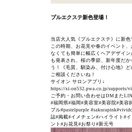
プルエクステ新色登場！
当店大人気《プルエクステ》に新色“
この時期、お花見や春のイベント、
なくても簡単に幅広くヘアデザイン
も発表され、桜の季節、新年度だか
う！《毛質、馴染み、付け心地》ど
ご相談くださいね！
サイオン サロンアプリ↓
https://xi-on532.pwa.co.jp/supports/
ご予約・お問い合わせはDMまたLINE
#福岡県#福岡#美容室#美容院#美容
プル#pastelpurple #sakurapin
誌#掲載#イメチェン#ハイライト#
ント#お花見#お祭り#新元号