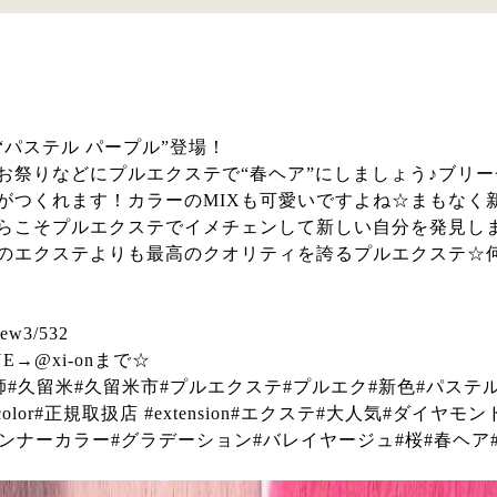
パステル パープル”登場！
お祭りなどにプルエクステで“春ヘア”にしましょう♪ブリー
がつくれます！カラーのMIXも可愛いですよね☆まもなく
らこそプルエクステでイメチェンして新しい自分を発見し
のエクステよりも最高のクオリティを誇るプルエクステ☆
view3/532
→@xi-onまで☆
師#久留米#久留米市#プルエクステ#プルエク#新色#パステ
k#vividcolor#正規取扱店 #extension#エクステ#大人気#ダイヤモ
インナーカラー#グラデーション#バレイヤージュ#桜#春ヘア