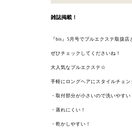
雑誌掲載！
『bis』5月号でプルエクステ取扱
ぜひチェックしてくださいね！
大人気なプルエクステ☆
手軽にロングヘアにスタイルチェン
・取付部分が小さいので洗いやすい
・蒸れにくい！
・乾かしやすい！