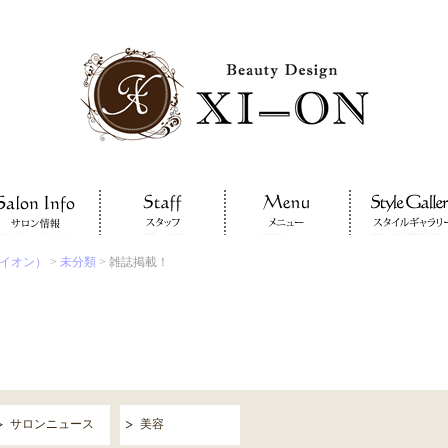
サイオン）
>
未分類
> 雑誌掲載！
サロンニュース
美容