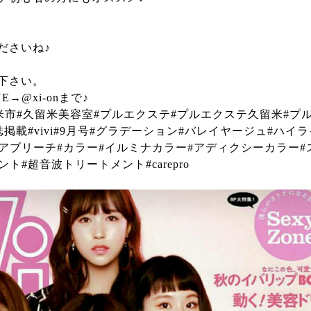
ださいね♪
下さい。
→@xi-onまで♪
留米市#久留米美容室#プルエクステ#プルエクステ久留米#プル
掲載#vivi#9月号#グラデーション#バレイヤージュ#ハイラ
アブリーチ#カラー#イルミナカラー#アディクシーカラー#
#超音波トリートメント#carepro