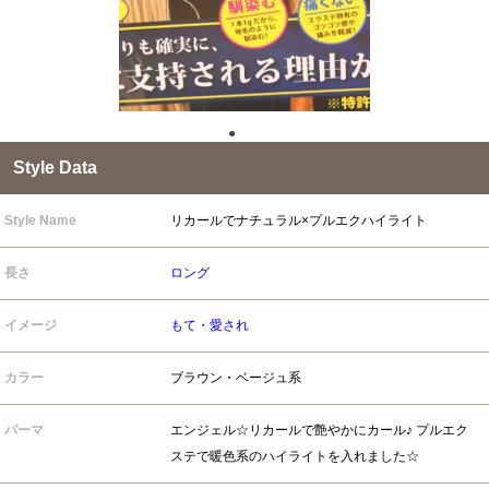
●
●
Style Data
Style Name
リカールでナチュラル×プルエクハイライト
長さ
ロング
イメージ
もて・愛され
カラー
ブラウン・ベージュ系
パーマ
エンジェル☆リカールで艶やかにカール♪ プルエク
ステで暖色系のハイライトを入れました☆