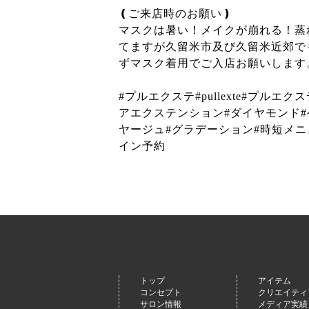
❪ご来店時のお願い❫
マスクは暑い！メイクが崩れる！蒸
てますが久留米市及び久留米近郊で
ずマスク着用でご入店お願いします
#プルエクステ#pullexte#プル
アエクステンション#ダイヤモンド#
ヤージュ#グラデーション#時短メニュー
イン予約
トップ
アイテム
コンセプト
クリエイティ
サロン情報
メディア実績