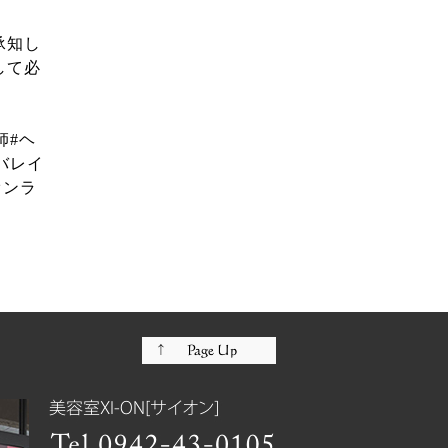
承知し
して必
。
師#ヘ
バレイ
オンラ