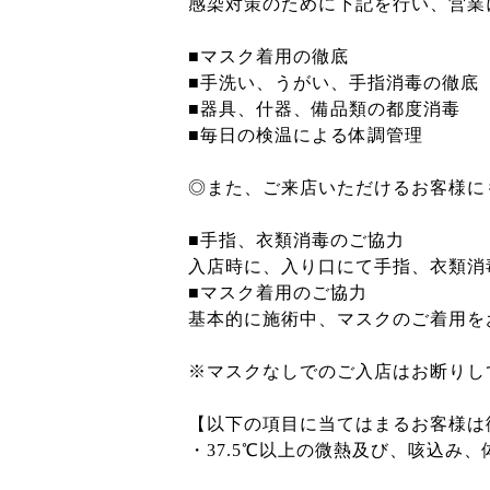
感染対策のために下記を行い、営業
■マスク着用の徹底
■手洗い、うがい、手指消毒の徹底
■器具、什器、備品類の都度消毒
■毎日の検温による体調管理
◎また、ご来店いただけるお客様にも
■手指、衣類消毒のご協力
入店時に、入り口にて手指、衣類消
■マスク着用のご協力
基本的に施術中、マスクのご着用
※マスクなしでのご入店はお断りし
【以下の項目に当てはまるお客様は
・37.5℃以上の微熱及び、咳込み