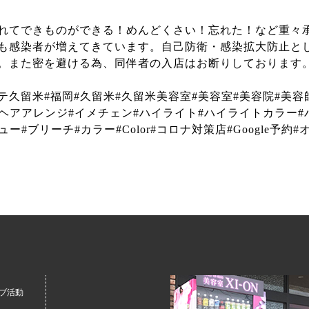
れてできものができる！めんどくさい！忘れた！など重々
も感染者が増えてきています。自己防衛・感染拡大防止と
。また密を避ける為、同伴者の入店はお断りしております
エクステ久留米#福岡#久留米#久留米美容室#美容室#美容院#美容
ヘアアレンジ#イメチェン#ハイライト#ハイライトカラー#
#ブリーチ#カラー#Color#コロナ対策店#Google予約#
ブ活動